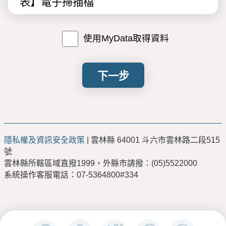
表】電子掃描檔
5
使用MyData取得資料
（必填）
【最近一期電費繳費單】電子
掃描檔
下一步
6
（必填）
【土地登記謄本及地籍圖謄
本】電子掃描檔
隱私權及資訊安全政策
| 雲林縣 64001 斗六市雲林路二段515
7
【其他相關檢附資料】電子掃描檔
號
雲林縣所轄區域直撥1999，外縣市請撥：(05)5522000
8
系統操作客服電話：07-5364800#334
戶政國民身分證資料
可使用MyData
取得資料