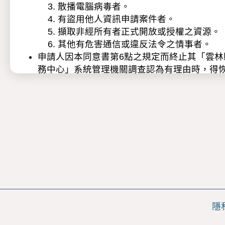
散播電腦病毒者。
有盜用他人資訊申請案件者。
擷取非經所有者正式開放或授權之資源。
其他有危害通信或違反法令之情事者。
申請人因本同意書第6點之規定而終止其「雲
務中心」系統管理機關調查認為有理由時，得
本服務依據個人資料保護法（以下稱個資法）
蒐集之目的：為完成雲林縣政府雲端聯合
蒐集之個人資料類別：依申請項目與目的
姓名、性別、年齡、生日、電話、傳真
歷、成績、土地地號、障礙類別、障
療情形、工作經驗、出生地等...。
個人資料利用之期間、地區、對象及方式
期間：個人資料蒐集之特定目的存續
地區：本服務受理機關所在地、為完成
在地。
隱
對象：本服務受理機關、為完成本服務
方式：透過網際網路、數位檔案或實