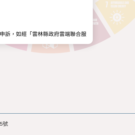
出申訴，如經「雲林縣政府雲端聯合服
係、家庭情況、學校資料、學歷、經
心障礙證明、身高、體重、視力、醫
期間。
之公務或非公務機關(機構、公司)所
5號
務機關(機構、公司)。