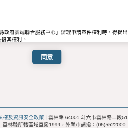
林縣政府雲端聯合服務中心」辦理申請案件權利時，得提
恢復其權利。
第八條第一項，告知下列事項，請申請人詳閱：
服務中心線上申辦服務及數據分析統計。
之不同，可能蒐集下列資料。
、手機、職業、職稱、地址、身分證號、E-mail、關
礙等級、婚姻狀況、福利身分、就業狀況、教育程度、身
：
期間，依相關法令規定或本服務因執行業務所必須之保存
本服務業務的委外機構(公司)所在地、其他為完成本服務
私權及資訊安全政策
| 雲林縣 64001 斗六市雲林路二段51
業務的委外機構(公司)、其他為完成本服務之公務或非公
雲林縣所轄區域直撥1999，外縣市請撥：(05)5522000
體紙本形式蒐集、處理及利用您的個人資料。