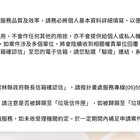
務品質及效率，請務必將個人基本資料詳細填寫，以便
之用，不會作任何其他的用途，亦不會提供給個人或私人
，如案件涉及多個單位，將會陸續收到相關權責單位回覆
信箱確認信」至您的電子信箱，請您點選「驗證」連結，
縣政府縣長信箱確認信」，請撥計畫處服務專線(05)55
」請注意是否被歸類至「垃圾信件匣」，如被歸類至「垃
請服務，如未依受理機關約定，於一定期間內補足申請案
以電子或紙本方式蒐集、處理及利用個人資料（辨識個人