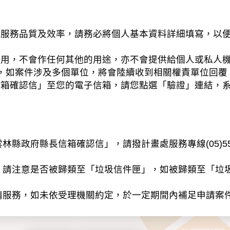
務品質及效率，請務必將個人基本資料詳細填寫，以便
之用，不會作任何其他的用途，亦不會提供給個人或私人
，如案件涉及多個單位，將會陸續收到相關權責單位回覆
信箱確認信」至您的電子信箱，請您點選「驗證」連結，
縣政府縣長信箱確認信」，請撥計畫處服務專線(05)55
」請注意是否被歸類至「垃圾信件匣」，如被歸類至「垃
請服務，如未依受理機關約定，於一定期間內補足申請案
以電子或紙本方式蒐集、處理及利用個人資料（辨識個人