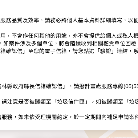
務品質及效率，請務必將個人基本資料詳細填寫，以便
之用，不會作任何其他的用途，亦不會提供給個人或私人
，如案件涉及多個單位，將會陸續收到相關權責單位回覆
信箱確認信」至您的電子信箱，請您點選「驗證」連結，
縣政府縣長信箱確認信」，請撥計畫處服務專線(05)55
」請注意是否被歸類至「垃圾信件匣」，如被歸類至「垃
請服務，如未依受理機關約定，於一定期間內補足申請案
以電子或紙本方式蒐集、處理及利用個人資料（辨識個人