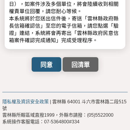
日），如案件涉及多個單位，將會陸續收到相關
權責單位回覆，請您耐心等候。
本系統將於您送出信件後，寄送「雲林縣政府縣
長信箱確認信」至您的電子信箱，請您點選「驗
證」連結，系統將會再寄出「雲林縣政府民意信
箱案件確認完成通知」完成受理程序。
※請注意：
「驗證」完成後，才會正式立案，如未收到
「雲林縣政府縣長信箱確認信」，請撥計畫
處服務專線(05)5523017，經核對相關資料
後，將為您重新寄發。
「雲林縣政府民意信箱確認信」及「回覆通
隱私權及資訊安全政策
| 雲林縣 64001 斗六市雲林路二段515
知」請注意是否被歸類至「垃圾信件匣」，
號
如被歸類至「垃圾信件匣」建議您將其移至
雲林縣所轄區域直撥1999，外縣市請撥：(05)5522000
收件匣，以便正常點選相關連結。
系統操作客服電話：07-5364800#334
利用「雲林縣政府雲端聯合服務中心」網路