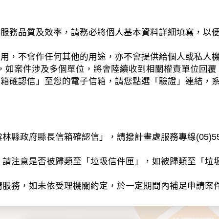
務品質及效率，請務必將個人基本資料詳細填寫，以便
之用，不會作任何其他的用途，亦不會提供給個人或私人
，如案件涉及多個單位，將會陸續收到相關權責單位回覆
信箱確認信」至您的電子信箱，請您點選「驗證」連結，
縣政府縣長信箱確認信」，請撥計畫處服務專線(05)55
」請注意是否被歸類至「垃圾信件匣」，如被歸類至「垃
請服務，如未依受理機關約定，於一定期間內補足申請案
以電子或紙本方式蒐集、處理及利用個人資料（辨識個人