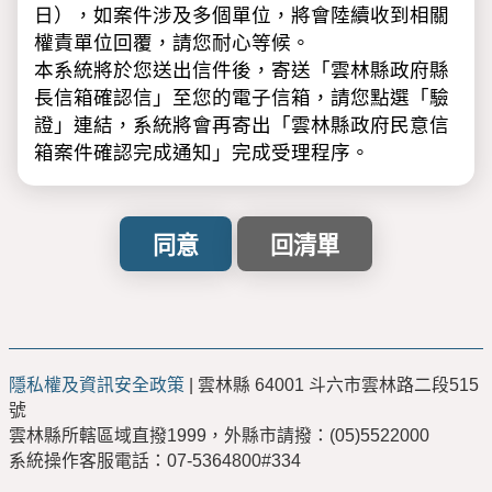
日），如案件涉及多個單位，將會陸續收到相關
權責單位回覆，請您耐心等候。
本系統將於您送出信件後，寄送「雲林縣政府縣
長信箱確認信」至您的電子信箱，請您點選「驗
證」連結，系統將會再寄出「雲林縣政府民意信
箱案件確認完成通知」完成受理程序。
※請注意：
「驗證」完成後，才會正式立案，如未收到
「雲林縣政府縣長信箱確認信」，請撥計畫
處服務專線(05)5523017，經核對相關資料
後，將為您重新寄發。
「雲林縣政府民意信箱確認信」及「回覆通
隱私權及資訊安全政策
| 雲林縣 64001 斗六市雲林路二段515
知」請注意是否被歸類至「垃圾信件匣」，
號
如被歸類至「垃圾信件匣」建議您將其移至
雲林縣所轄區域直撥1999，外縣市請撥：(05)5522000
收件匣，以便正常點選相關連結。
系統操作客服電話：07-5364800#334
利用「雲林縣政府雲端聯合服務中心」網路