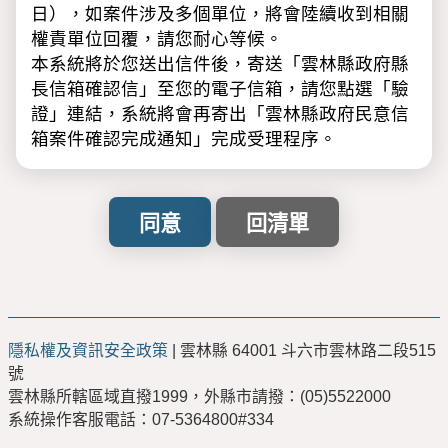
日），如案件涉及多個單位，將會陸續收到相關
權責單位回覆，請您耐心等候。
本系統將於您送出信件後，寄送「雲林縣政府縣
長信箱確認信」至您的電子信箱，請您點選「驗
證」連結，系統將會再寄出「雲林縣政府民意信
箱案件確認完成通知」完成受理程序。
※請注意：
「驗證」完成後，才會正式立案，如未收到
「雲林縣政府縣長信箱確認信」，請撥計畫
處服務專線(05)5523017，經核對相關資料
後，將為您重新寄發。
「雲林縣政府民意信箱確認信」及「回覆通
隱私權及資訊安全政策
| 雲林縣 64001 斗六市雲林路二段515
知」請注意是否被歸類至「垃圾信件匣」，
號
如被歸類至「垃圾信件匣」建議您將其移至
雲林縣所轄區域直撥1999，外縣市請撥：(05)5522000
收件匣，以便正常點選相關連結。
系統操作客服電話：07-5364800#334
利用「雲林縣政府雲端聯合服務中心」網路