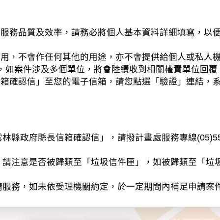
務品質及效率，請務必將個人基本資料詳細填寫，以便
之用，不會作任何其他的用途，亦不會提供給個人或私人
，如案件涉及多個單位，將會陸續收到相關權責單位回覆
信箱確認信」至您的電子信箱，請您點選「驗證」連結，
縣政府縣長信箱確認信」，請撥計畫處服務專線(05)55
」請注意是否被歸類至「垃圾信件匣」，如被歸類至「垃
請服務，如未依受理機關約定，於一定期間內補足申請案
以電子或紙本方式蒐集、處理及利用個人資料（辨識個人