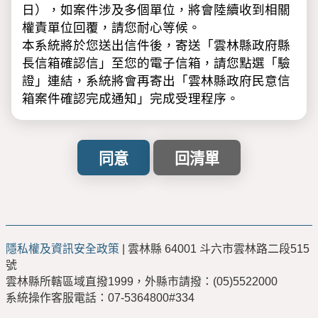
日），如案件涉及多個單位，將會陸續收到相關
權責單位回覆，請您耐心等候。
本系統將於您送出信件後，寄送「雲林縣政府縣
長信箱確認信」至您的電子信箱，請您點選「驗
證」連結，系統將會再寄出「雲林縣政府民意信
箱案件確認完成通知」完成受理程序。
※請注意：
「驗證」完成後，才會正式立案，如未收到
「雲林縣政府縣長信箱確認信」，請撥計畫
處服務專線(05)5523017，經核對相關資料
後，將為您重新寄發。
「雲林縣政府民意信箱確認信」及「回覆通
隱私權及資訊安全政策
| 雲林縣 64001 斗六市雲林路二段515
知」請注意是否被歸類至「垃圾信件匣」，
號
如被歸類至「垃圾信件匣」建議您將其移至
雲林縣所轄區域直撥1999，外縣市請撥：(05)5522000
收件匣，以便正常點選相關連結。
系統操作客服電話：07-5364800#334
利用「雲林縣政府雲端聯合服務中心」網路