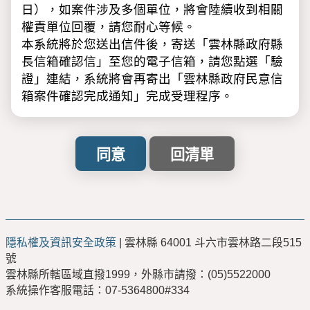
日），如案件涉及多個單位，將會陸續收到相關
權責單位回覆，請您耐心等候。
本系統將於您送出信件後，寄送「雲林縣政府縣
長信箱確認信」至您的電子信箱，請您點選「驗
證」連結，系統將會再寄出「雲林縣政府民意信
箱案件確認完成通知」完成受理程序。
※請注意：
「驗證」完成後，才會正式立案，如未收到
「雲林縣政府縣長信箱確認信」，請撥計畫
處服務專線(05)5523017，經核對相關資料
後，將為您重新寄發。
「雲林縣政府民意信箱確認信」及「回覆通
隱私權及資訊安全政策
| 雲林縣 64001 斗六市雲林路二段515
知」請注意是否被歸類至「垃圾信件匣」，
號
如被歸類至「垃圾信件匣」建議您將其移至
雲林縣所轄區域直撥1999，外縣市請撥：(05)5522000
收件匣，以便正常點選相關連結。
系統操作客服電話：07-5364800#334
利用「雲林縣政府雲端聯合服務中心」網路