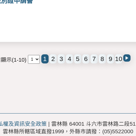
級別證申請書
1
2
3
4
5
6
7
8
9
10
顯示(1-10)
私權及資訊安全政策
| 雲林縣 64001 斗六市雲林路二段51
雲林縣所轄區域直撥1999，外縣市請撥：(05)5522000