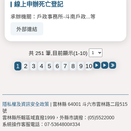
線上申辦死亡登記
承辦機關：戶政事務所-斗南戶政...等
外部連結
共 251 筆,目前顯示(1-10)
1
2
3
4
5
6
7
8
9
10
隱私權及資訊安全政策
| 雲林縣 64001 斗六市雲林路二段515
號
雲林縣所轄區域直撥1999，外縣市請撥：(05)5522000
系統操作客服電話：07-5364800#334