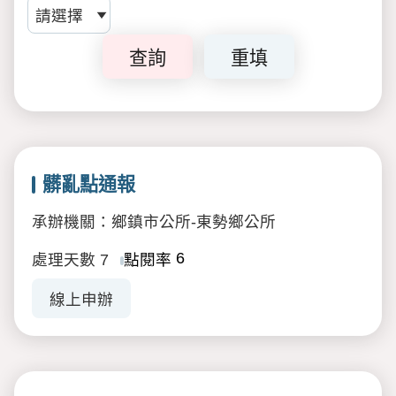
查詢
重填
髒亂點通報
承辦機關：鄉鎮市公所-東勢鄉公所
6
處理天數
7
點閱率
線上申辦