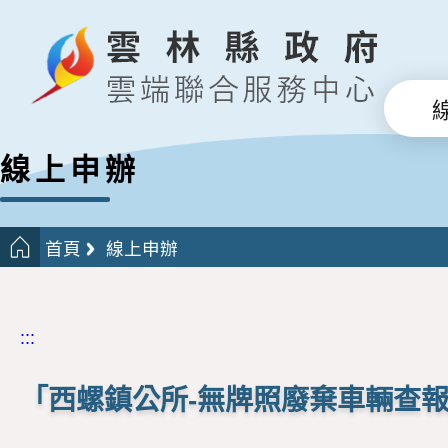
線上申辦
首頁
線上申辦
:::
「西螺鎮公所-無牌照廢棄車輛查