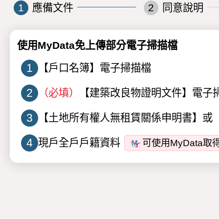
1
應備文件
2
同意說明
使用MyData免上傳部分電子掃描檔
1
【戶口名簿】電子掃描檔
2
（必填）
【建築改良物證明文件】電子
3
【土地所有權人無租賃關係申明書】或
4
現戶全戶戶籍資料
可使用MyData取