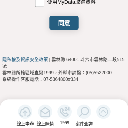
響申請人權益時，各受理機關不負任何責
使用MyData取得資料
任。
申請人使用本網路申請服務，有下列情形之
一者，雲林縣政府得終止其使用，並由申請
人負相關之法律責任：
有竊取、更改、破壞他人資訊情事者。
有擅自複製他人資訊轉售、轉載情事
者。
散播電腦病毒者。
隱私權及資訊安全政策
| 雲林縣 64001 斗六市雲林路二段515
有盜用他人資訊申請案件者。
號
擷取非經所有者正式開放或授權之資
雲林縣所轄區域直撥1999，外縣市請撥：(05)5522000
源。
系統操作客服電話：07-5364800#334
其他有危害通信或違反法令之情事者。
申請人因本同意書第6點之規定而終止其
「雲林縣政府雲端聯合服務中心」辦理申請
案件權利時，得提出申訴，如經「雲林縣政
府雲端聯合服務中心」系統管理機關調查認
為有理由時，得恢復其權利。
1999
線上申辦
線上陳情
案件查詢