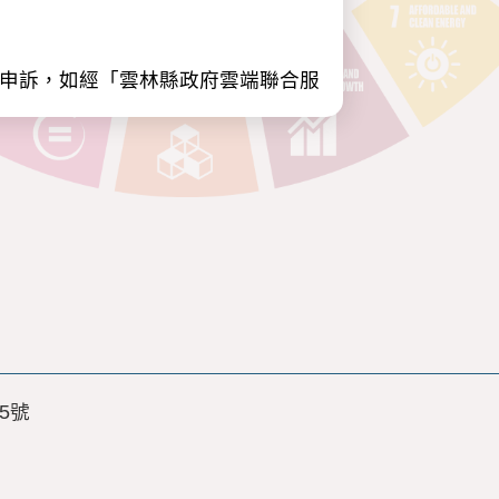
出申訴，如經「雲林縣政府雲端聯合服
係、家庭情況、學校資料、學歷、經
心障礙證明、身高、體重、視力、醫
期間。
之公務或非公務機關(機構、公司)所
5號
務機關(機構、公司)。
第三條當事人權利規定，包含：(1)
不予刪除。