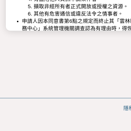
擷取非經所有者正式開放或授權之資源。
其他有危害通信或違反法令之情事者。
申請人因本同意書第6點之規定而終止其「雲
務中心」系統管理機關調查認為有理由時，得
本服務依據個人資料保護法（以下稱個資法）
蒐集之目的：為完成雲林縣政府雲端聯合
蒐集之個人資料類別：依申請項目與目的
姓名、性別、年齡、生日、電話、傳真
歷、成績、土地地號、障礙類別、障
療情形、工作經驗、出生地等...。
個人資料利用之期間、地區、對象及方式
期間：個人資料蒐集之特定目的存續
地區：本服務受理機關所在地、為完成
在地。
隱
對象：本服務受理機關、為完成本服務
方式：透過網際網路、數位檔案或實
申請人就本服務保有之個人資料得行使下列
查詢或閱覽(2)製給複製本(3)補充或更正