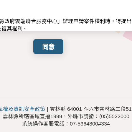
林縣政府雲端聯合服務中心」辦理申請案件權利時，得提
恢復其權利。
第八條第一項，告知下列事項，請申請人詳閱：
服務中心線上申辦服務及數據分析統計。
之不同，可能蒐集下列資料。
、手機、職業、職稱、地址、身分證號、E-mail、關
礙等級、婚姻狀況、福利身分、就業狀況、教育程度、身
：
期間，依相關法令規定或本服務因執行業務所必須之保存
本服務業務的委外機構(公司)所在地、其他為完成本服務
私權及資訊安全政策
| 雲林縣 64001 斗六市雲林路二段51
業務的委外機構(公司)、其他為完成本服務之公務或非公
雲林縣所轄區域直撥1999，外縣市請撥：(05)5522000
體紙本形式蒐集、處理及利用您的個人資料。
系統操作客服電話：07-5364800#334
權利： 您可透過攜帶證件親臨本府，行使個人資料保護法
(4)停止蒐集、處理或利用(5)刪除。惟法律所規定者，得