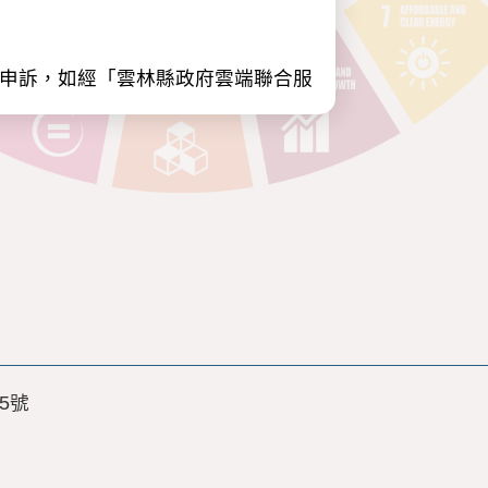
出申訴，如經「雲林縣政府雲端聯合服
係、家庭情況、學校資料、學歷、經
心障礙證明、身高、體重、視力、醫
期間。
之公務或非公務機關(機構、公司)所
5號
務機關(機構、公司)。
第三條當事人權利規定，包含：(1)
不予刪除。