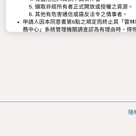
擷取非經所有者正式開放或授權之資源。
其他有危害通信或違反法令之情事者。
申請人因本同意書第6點之規定而終止其「雲
務中心」系統管理機關調查認為有理由時，得
本服務依據個人資料保護法（以下稱個資法）
蒐集之目的：為完成雲林縣政府雲端聯合
蒐集之個人資料類別：依申請項目與目的
姓名、性別、年齡、生日、電話、傳真
歷、成績、土地地號、障礙類別、障
療情形、工作經驗、出生地等...。
個人資料利用之期間、地區、對象及方式
期間：個人資料蒐集之特定目的存續
地區：本服務受理機關所在地、為完成
在地。
隱
對象：本服務受理機關、為完成本服務
方式：透過網際網路、數位檔案或實
申請人就本服務保有之個人資料得行使下列
查詢或閱覽(2)製給複製本(3)補充或更正