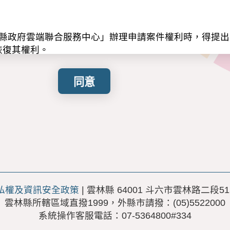
林縣政府雲端聯合服務中心」辦理申請案件權利時，得提
恢復其權利。
第八條第一項，告知下列事項，請申請人詳閱：
服務中心線上申辦服務及數據分析統計。
之不同，可能蒐集下列資料。
、手機、職業、職稱、地址、身分證號、E-mail、關
礙等級、婚姻狀況、福利身分、就業狀況、教育程度、身
：
期間，依相關法令規定或本服務因執行業務所必須之保存
本服務業務的委外機構(公司)所在地、其他為完成本服務
私權及資訊安全政策
| 雲林縣 64001 斗六市雲林路二段51
業務的委外機構(公司)、其他為完成本服務之公務或非公
雲林縣所轄區域直撥1999，外縣市請撥：(05)5522000
體紙本形式蒐集、處理及利用您的個人資料。
系統操作客服電話：07-5364800#334
權利： 您可透過攜帶證件親臨本府，行使個人資料保護法
(4)停止蒐集、處理或利用(5)刪除。惟法律所規定者，得