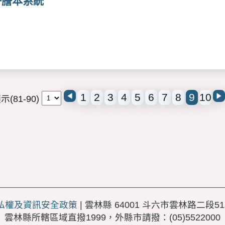
子謄本系統
1
2
3
4
5
6
7
8
9
10
(81-90)
私權及資訊安全政策
| 雲林縣 64001 斗六市雲林路二段51
雲林縣所轄區域直撥1999，外縣市請撥：(05)5522000