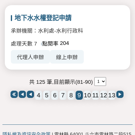
地下水水權登記申請
承辦機關：水利處-水利行政科
204
處理天數
7
點閱率
代理人申辦
線上申辦
共 125 筆,目前顯示(81-90)
4
5
6
7
8
9
10
11
12
13
隱私權及資訊安全政策
| 雲林縣 64001 斗六市雲林路二段515