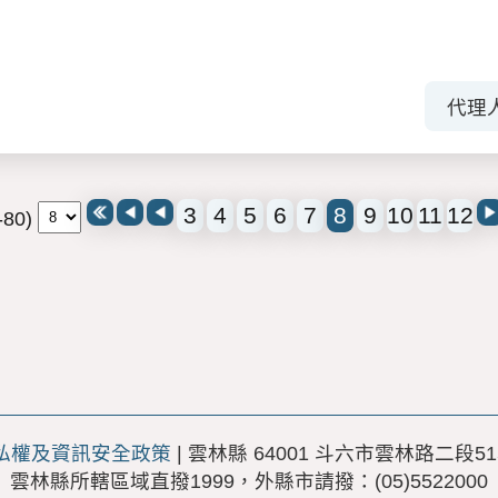
代理
3
4
5
6
7
8
9
10
11
12
80)
私權及資訊安全政策
| 雲林縣 64001 斗六市雲林路二段51
雲林縣所轄區域直撥1999，外縣市請撥：(05)5522000