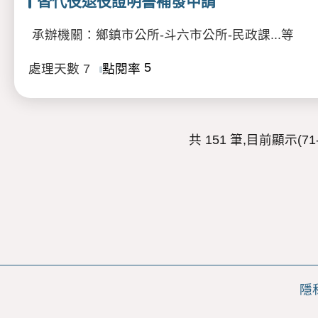
替代役退役證明書補發申請
承辦機關：鄉鎮市公所-斗六市公所-民政課...等
5
處理天數
7
點閱率
共 151 筆,目前顯示(71-
隱