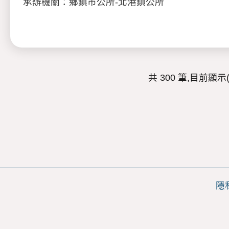
承辦機關：鄉鎮市公所-北港鎮公所
共 300 筆,目前顯示(5
隱