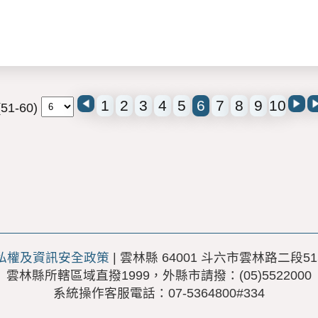
1
2
3
4
5
6
7
8
9
10
1-60)
私權及資訊安全政策
| 雲林縣 64001 斗六市雲林路二段51
雲林縣所轄區域直撥1999，外縣市請撥：(05)5522000
系統操作客服電話：07-5364800#334