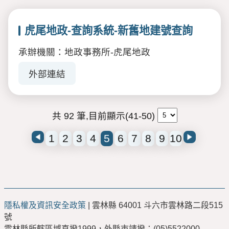
虎尾地政-查詢系統-新舊地建號查詢
承辦機關：地政事務所-虎尾地政
外部連結
共 92 筆,目前顯示(41-50)
1
2
3
4
5
6
7
8
9
10
隱私權及資訊安全政策
| 雲林縣 64001 斗六市雲林路二段515
號
雲林縣所轄區域直撥1999，外縣市請撥：(05)5522000