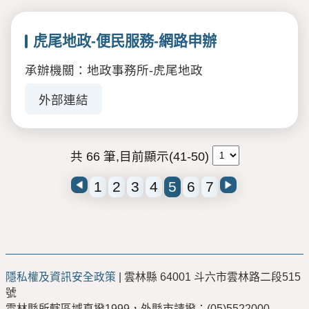
虎尾地政-便民服務-網路申辦
承辦機關：地政事務所-虎尾地政
外部連結
共 66 筆,目前顯示(41-50)
1
2
3
4
5
6
7
隱私權及資訊安全政策
| 雲林縣 64001 斗六市雲林路二段515
號
雲林縣所轄區域直撥1999，外縣市請撥：(05)5522000