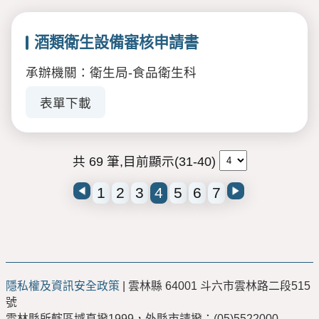
酒類衛生設備審核申請書
承辦機關：衛生局-食品衛生科
表單下載
共 69 筆,目前顯示(31-40)
1
2
3
4
5
6
7
隱私權及資訊安全政策
| 雲林縣 64001 斗六市雲林路二段515
號
雲林縣所轄區域直撥1999，外縣市請撥：(05)5522000