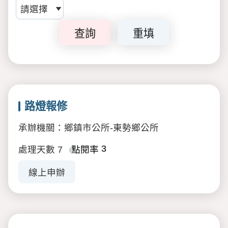
查詢
重填
路燈報修
承辦機關：鄉鎮市公所-東勢鄉公所
3
處理天數
7
點閱率
線上申辦