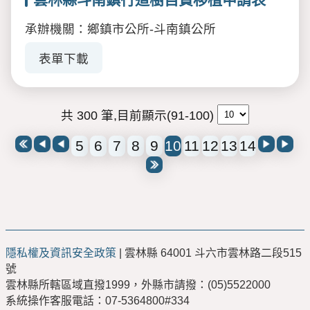
承辦機關：鄉鎮市公所-斗南鎮公所
表單下載
共 300 筆,目前顯示(91-100)
5
6
7
8
9
10
11
12
13
14
隱私權及資訊安全政策
| 雲林縣 64001 斗六市雲林路二段515
號
雲林縣所轄區域直撥1999，外縣市請撥：(05)5522000
系統操作客服電話：07-5364800#334