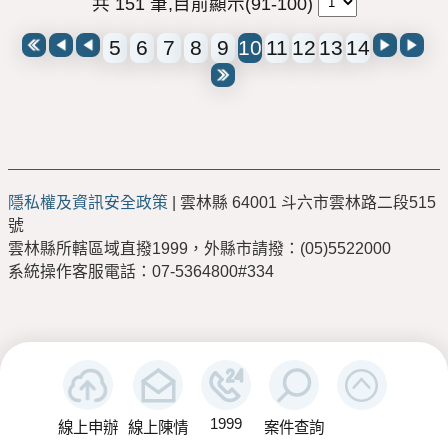
共 151 筆,目前顯示(91-100)
5
6
7
8
9
10
11
12
13
14
隱私權及資訊安全政策
| 雲林縣 64001 斗六市雲林路二段515
號
雲林縣所轄區域直撥1999，外縣市請撥：(05)5522000
系統操作客服電話：07-5364800#334
1999
線上申辦
線上陳情
案件查詢