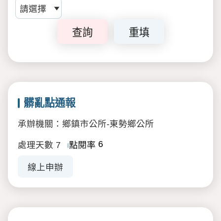
查詢
重填
髒亂點通報
承辦機關：鄉鎮市公所-東勢鄉公所
6
處理天數
7
點閱率
線上申辦